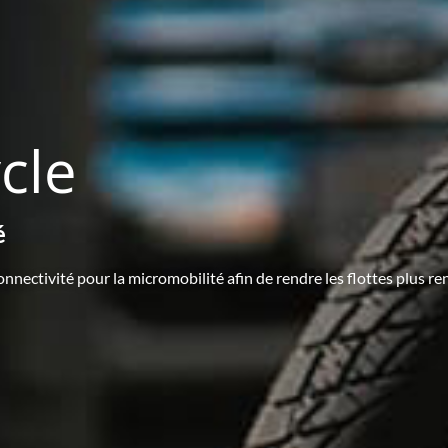
cle
é
nnectivité pour la micromobilité afin de rendre les flottes plus ren