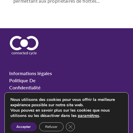
permettant aux propriétaires de flottes...
Informations légales
Politique De
Confidentialité
Nous utilisons des cookies pour vous offrir la meilleure
expérience possible sur notre site web.
Vous pouvez en savoir plus sur les cookies que nous
© 2023 Connected Cycle. All rights reserved.
utilisons ou les désactiver dans les
paramètres
.
Close GDPR Cookie Banner
Accepter
Refuser
Follow Us: