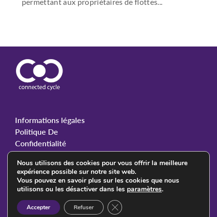
permettant aux propriétaires de flottes...
Informations légales
Politique De
Confidentialité
Nous utilisons des cookies pour vous offrir la meilleure
expérience possible sur notre site web.
Vous pouvez en savoir plus sur les cookies que nous
© 2023 Connected Cycle. All rights reserved.
utilisons ou les désactiver dans les
paramètres
.
Close GDPR Cookie Banner
Accepter
Refuser
Follow Us: