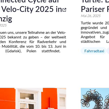
 Velo-City 2025 in
Pariser 
nzig
Mai 26, 2025
Turtle wurde 2
 2025
gegründet und 
innovativen, zug
euen uns, unsere Teilnahme an der Velo-
Angebot für 
025 bekannt zu geben – der weltweit
städtischen L
nden Konferenz für Radverkehr und
Unternehmen
 Mobilität, die vom 10. bis 13. Juni in
Fahrradtaxi-Dien
g (Gdańsk), Polen stattfindet.
Fahrradtaxi
und Komfort ver
nisiert vom Europäischen
anspricht. Eine
rerverband (ECF), bringt Velo-City
Olympischen Spie
, Betreiber, Wissenschaftler, NGOs und
nehmen zusammen, um die Zukunft
tiger Mobilität zu gestalten. […]