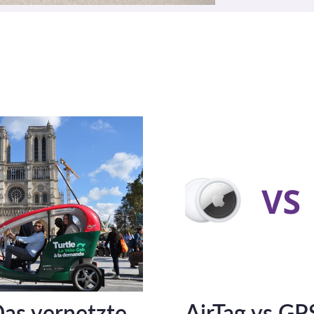
Das vernetzte
AirTag vs GP