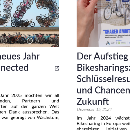
neues Jahr
Der Aufstieg
nected
Bikesharings
Schlüsselresu
und Chancen 
Jahr 2025 möchten wir all
Zukunft
nden, Partnern und
erten auf der ganzen Welt
Dezember 16, 2024
chen Dank aussprechen. Das
r war geprägt von Wachstum,
Im Jahr 2024 wächs
und einer gemeinsamen
Bikesharing in Europa wei
ilität intelligenter, sicherer
ehrgeizigen Initiative