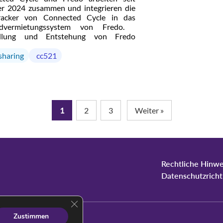
und effizienter
 2024 zusammen und integrieren die
Cycle bleibt un
racker von Connected Cycle in das
und Herstelle
advermietungssystem von Fredo.
Konnektivität un
ellung und Entstehung von Fredo
 Randolph, 30 Jahre alt, begann seine
re in einem Versicherungsunternehmen,
sharing
cc521
er sich schnell dem Unternehmertum
te. Überzeugt davon, dass sanfte und
same Mobilität ein zentraler Hebel […]
1
2
3
Weiter »
Rechtliche Hinwe
Datenschutzricht
GDPR Cookie-Banner schließen
Zustimmen