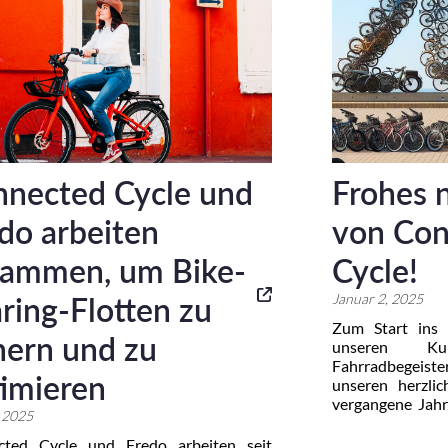
nected Cycle und
Frohes 
do arbeiten
von Con
sammen, um Bike-
Cycle!
ring-Flotten zu
Januar 2, 2025
Zum Start ins 
hern und zu
unseren Ku
Fahrradbegeist
imieren
unseren herzli
vergangene Jah
 2025
Innovation 
Leidenschaft, Mob
cted Cycle und Fredo arbeiten seit