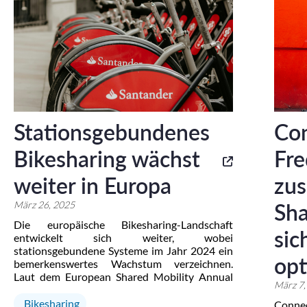
Stationsgebundenes
Con
Bikesharing wächst
Fre
weiter in Europa
zu
März 26, 2025
Sha
Die europäische Bikesharing-Landschaft
sic
entwickelt sich weiter, wobei
stationsgebundene Systeme im Jahr 2024 ein
opt
bemerkenswertes Wachstum verzeichnen.
Laut dem European Shared Mobility Annual
März 7,
Review 2024 von Fluctuo ist die Flottengröße
um 9 % gewachsen, während die Nutzung im
Bikesharing
Conne