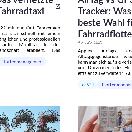
Fahrradtaxi
Tracker: Was 
beste Wahl f
022 mit nur fünf Fahrzeugen
Fahrradflotte
hat sich schnell mit einem
änglichen und professionellen
April 28, 2025
sanfte Mobilität in der
andschaft etabliert. Das
Apples AirTags si
 bietet in Paris einen
Alltagsgegenstände wie
st an, der Ökologie, Effizienz
Flottenmanagement
kann man sich auf sie verla
eint und ein breites Publikum
von Dutzenden oder Hun
 vergrößerte Flotte für die
effizient zu verwalten? Auf
le 2024, […]
das Versprechen verlock
günstiger Preis, Integ
cc521
Flottenmanag
Ökosystem. Doch bei prof
zeigen sich schnell die 
Cycle unterstützt seit […]