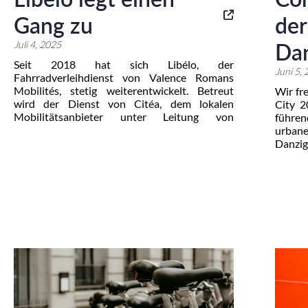
Gang zu
der
Juli 4, 2025
Da
Seit 2018 hat sich Libélo, der
Juni 5,
Fahrradverleihdienst von Valence Romans
Mobilités, stetig weiterentwickelt. Betreut
Wir fr
wird der Dienst von Citéa, dem lokalen
City 2
Mobilitätsanbieter unter Leitung von
führe
Transdev Valence Mobilité. Nicolas Morel,
urbane
Leiter des Fahrradbereichs bei Citéa, blickt
Danzi
zurück auf die Entwicklung von Libélo, die
Orga
Partnerschaft mit Connected Cycle und das
Radfah
Ziel, einen zuverlässigen, sicheren und […]
Städte
Unter
nachhal