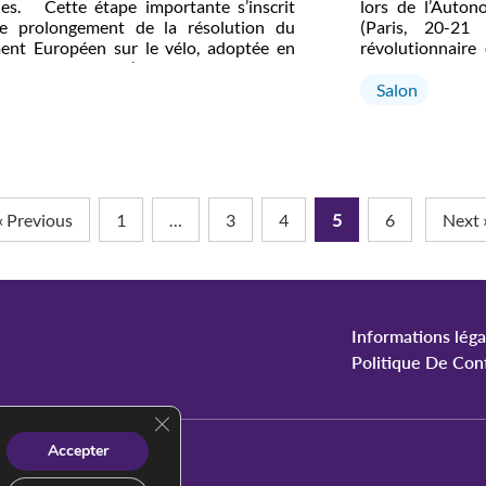
les. Cette étape importante s’inscrit
lors de l’Auto
e prolongement de la résolution du
(Paris, 20-21
ent Européen sur le vélo, adoptée en
révolutionnaire
 2023, et marque l’approbation finale du
distance de la s
 de déclaration européenne sur le vélo
batteries porta
Salon
té par la Commission Européenne en
Paris cette sema
e […]
« Previous
1
…
3
4
5
6
Next 
Informations léga
Politique De Conf
Close GDPR Cookie Banner
Accepter