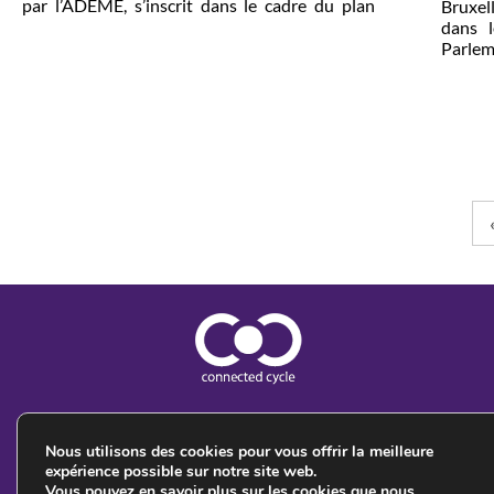
par l’ADEME, s’inscrit dans le cadre du plan
Bruxel
vélo et marche 2023-2027 présenté par le
dans l
Gouvernement en mai 2023 qui affiche
Parlem
l’ambition de […]
février
projet
présen
octobr
Nous utilisons des cookies pour vous offrir la meilleure
expérience possible sur notre site web.
Vous pouvez en savoir plus sur les cookies que nous