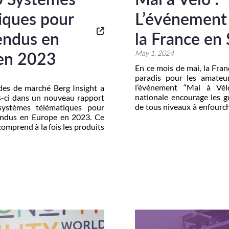
iques pour
L’événement
endus en
la France en 
en 2023
May 1, 2024
En ce mois de mai, la Fra
paradis pour les amateu
l’événement “Mai à Vélo“
udes de marché Berg Insight a
nationale encourage les g
-ci dans un nouveau rapport
de tous niveaux à enfourche
ystèmes télématiques pour
à explorer les routes, les s
endus en Europe en 2023. Ce
cyclables à travers tout le 
 comprend à la fois les produits
par les équipementiers et les
econde monte vendus au détail.