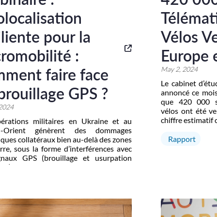
localisation
Télémat
iliente pour la
Vélos V
romobilité :
Europe 
ment faire face
May 2, 2024
Le cabinet d’ét
brouillage GPS ?
annoncé ce mois
que 420 000 s
 2024
vélos ont été v
chiffre estimatif
érations militaires en Ukraine et au
montés en usine 
-Orient génèrent des dommages
dispositifs de s
Rapport
ques collatéraux bien au-delà des zones
Selon […]
rre, sous la forme d’interférences avec
gnaux GPS (brouillage et usurpation
tité). Plus récemment, des milliers de
nt été affectés par le brouillage des
x GPS dans les pays baltes et en Europe
, […]