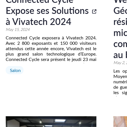
Expose ses Solutions
Géo
à Vivatech 2024
rés
May 15, 2024
mic
Connected Cycle exposera à Vivatech 2024.
com
Avec 2 800 exposants et 150 000 visiteurs
attendus cette année encore, Vivatech est le
au 
plus grand salon technologique d’Europe.
Connected Cycle sera présent le jeudi 23 mai
May 2,
au stand T18-018 dans le hall 2 avec d’autres
entreprises innovantes membre du cluster
Salon
Les op
Sportech. La société présentera sa gamme […]
Moyen
numéri
de gue
les si
d’iden
vols o
signau
de l’Est