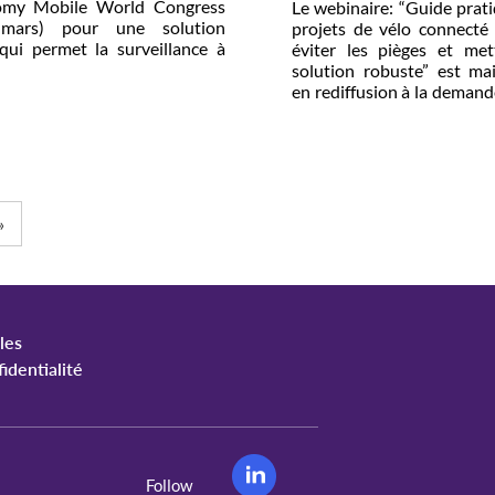
nomy Mobile World Congress
Le webinaire: “Guide prati
 mars) pour une solution
projets de vélo connecté 
 qui permet la surveillance à
éviter les pièges et me
anté et la géolocalisation des
solution robuste” est ma
bles. Le congrès s’est tenu à
en rediffusion à la demande
ine pour sa […]
explore les défis auxquels
fabricants de vélos et l
flotte, en fournissant des [
»
les
identialité
Follow